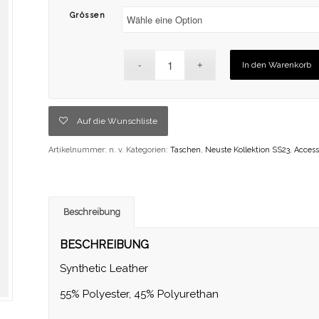
Grössen
In den Warenkorb
Auf die Wunschliste
Artikelnummer:
n. v.
Kategorien:
Taschen
,
Neuste Kollektion SS23
,
Access
Beschreibung
BESCHREIBUNG
Synthetic Leather
55% Polyester, 45% Polyurethan