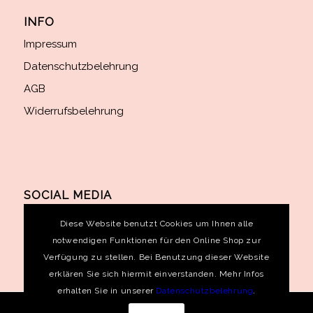
INFO
Impressum
Datenschutzbelehrung
AGB
Widerrufsbelehrung
SOCIAL MEDIA
Diese Website benutzt Cookies um Ihnen alle
notwendigen Funktionen für den Online Shop zur
Verfügung zu stellen. Bei Benutzung dieser Website
erklären Sie sich hiermit einverstanden. Mehr Infos
erhalten Sie in unserer
Datenschutzbelehrung
.
© Dresscode Winterhude
Die durchgestrichenen Preise entsprechen dem